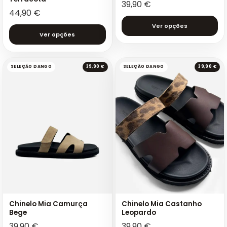
39,90
€
44,90
€
Ver opções
Ver opções
SELEÇÃO DANGO
39,90 €
SELEÇÃO DANGO
39,90 €
Chinelo Mia Camurça
Chinelo Mia Castanho
Bege
Leopardo
39,90
€
39,90
€