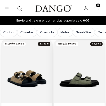
0
Envio grátis
em encomendas superiores a
60€
Cunha
Chinelos
Cruzado
Mules
Sandálias
Texa
SELEÇÃO DANGO
44,90 €
SELEÇÃO DANGO
44,90 €