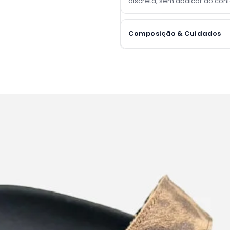
discreta, sem abdicar do con
Composição & Cuidados