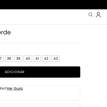
erde
7
38
39
40
41
42
43
ADICIONAR
nho?
Ver Guia