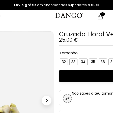
Envio grátis
em encomendas superiores a
60€
0
a
Cruzado Floral V
25,00
€
Tamanho
32
33
34
35
36
3
Não sabes o teu tama