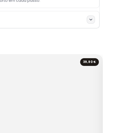
forto em cada passo.
39,90 €
SELEÇÃO DA